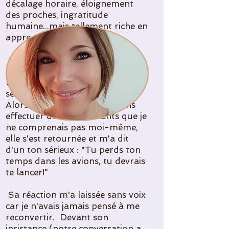
décalage horaire, éloignement
des proches, ingratitude
humaine...mais tellement riche en
apprentissages!
C'est au cours d'une escale
qu'une collègue me demanda de
la soulager d'un mal de dos,
séquelle d'un accident de moto.
Alors que je laissais mes mains
effectuer des mouvements que je
ne comprenais pas moi-même,
elle s'est retournée et m'a dit
d'un ton sérieux : "Tu perds ton
temps dans les avions, tu devrais
te lancer!"
Sa réaction m'a laissée sans voix
car je n'avais jamais pensé à me
reconvertir. Devant son
insistance (notre conversation a