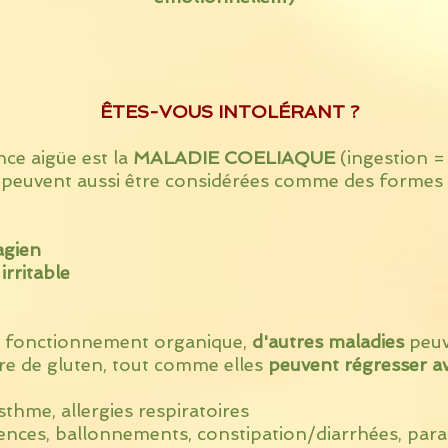
ÊTES-VOUS INTOLÉRANT ?
nce aigüe est la
MALADIE COELIAQUE
(ingestion =
peuvent aussi être considérées comme des formes 
agien
irritable
e fonctionnement organique,
d'autres maladies
peuv
e de gluten, tout comme elles
peuvent régresser ave
hme, allergies respiratoires
lences, ballonnements, constipation/diarrhées, paras