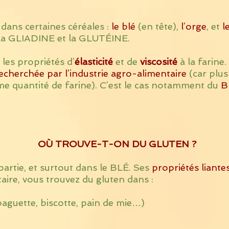
ans certaines céréales :
le blé
(en tête),
l’orge
, et
l
: la GLIADINE et la GLUTÉINE.
les propriétés d’
élasticité
et de
viscosité
à la farine
 recherchée par l’industrie agro-alimentaire
(car plus 
e quantité de farine). C’est le cas notamment du
B
OÙ TROUVE-T-ON DU GLUTEN ?
partie, et surtout dans le BLÉ. Ses
propriétés liante
aire, vous trouvez du gluten dans :
aguette, biscotte, pain de mie…)