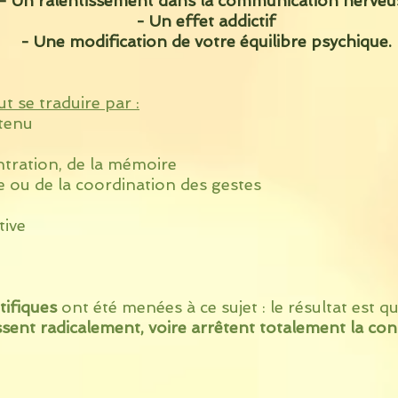
 Un ralentissement dans la communication nerveu
- Un effet addictif
- Une modification de votre équilibre psychique.
t se traduire par :
tenu
tration, de la mémoire
e ou de la coordination des gestes
tive
tifiques
ont été menées à ce sujet : le résultat est q
issent radicalement, voire arrêtent totalement la c