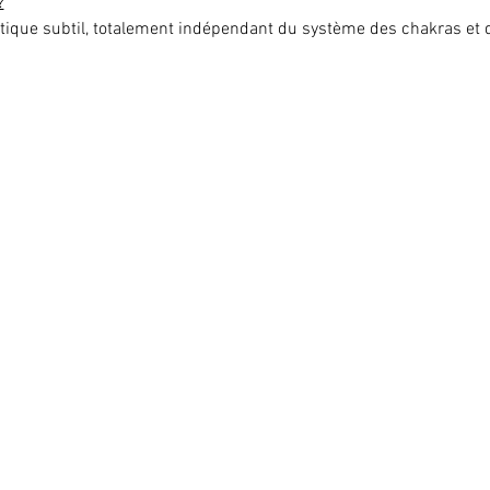
?
étique subtil, totalement indépendant du système des chakras et 
e, traverse le cœur, les bras et se déploie sur toute la surface de 
 plus importante au niveau de la paume.
 sens unique, ce qui va nous protéger de tout autre retour d’énerg
é
 et physiques de l’initiation