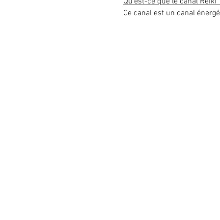
Qu’est-ce que le canal Reiki 
Ce canal est un canal énerg
Il débute au sommet de la têt
une concentration d’énergie
Ce canal transmet l’énergie à
Contenu du stage:
Présentation du Reiki
L’histoire du Reiki
L’initiation au 1er degr
Les effets énergétiques
Les chakras
Kenyoku
La méditation Gassho
La formule d’intention