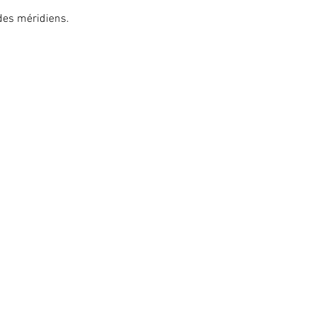
des méridiens.
la main et des doigts, avec
ie.