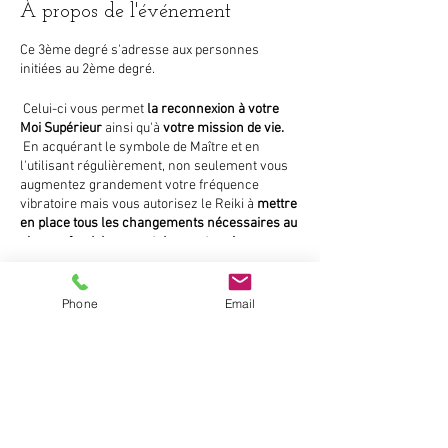
À propos de l'événement
Ce 3ème degré s'adresse aux personnes
initiées au 2ème degré.
Celui-ci vous permet
la reconnexion à votre
Moi Supérieur
ainsi qu'à
votre mission de vie.
En acquérant le symbole de Maître et en
l'utilisant régulièrement, non seulement vous
augmentez grandement votre fréquence
vibratoire mais vous autorisez le Reiki à
mettre
en place tous les changements nécessaires au
plus profond de vous et dans votre vie pour que
votre mission "divine" puisse être accomplie.
Vous êtes toutes et tous les bienvenus: que
Phone
Email
vous soyez d'anciens "élèves" ou bien que vous
Partager cet événement
ayez été initié(e) par un autre Maître!
Contenu du stage