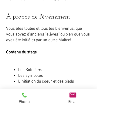
À propos de l'événement
Vous êtes toutes et tous les bienvenus: que
vous soyez d'anciens "élèves" ou bien que vous
ayez été initié(e) par un autre Maître!
Contenu du stage
Les Kotodamas
Les symboles
L’initiation du coeur et des pieds
Le traitement de Reiki en direct avec les
symboles
Beaming
Phone
Email
Le traitement de Reiki à distance avec
les symboles
Partager cet événement
Utilisation du cristal de Quartz
Le traitement de Reiki à distance sans
permission
Envoyer du Reiki à une situation