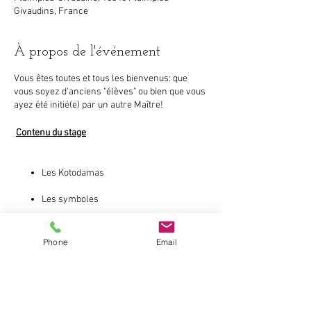
Givaudins, France
À propos de l'événement
Vous êtes toutes et tous les bienvenus: que
vous soyez d'anciens "élèves" ou bien que vous
ayez été initié(e) par un autre Maître!
Contenu du stage
Les Kotodamas
Les symboles
L’initiation du coeur et des pieds
Phone
Email
Le traitement de Reiki en direct avec les
Partager cet événement
symboles
Beaming
Le traitement de Reiki à distance avec