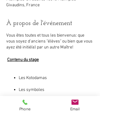
Givaudins, France
À propos de l'événement
Vous êtes toutes et tous les bienvenus: que
vous soyez d'anciens "élèves" ou bien que vous
ayez été initié(e) par un autre Maître!
Contenu du stage
Les Kotodamas
Les symboles
L’initiation du coeur et des pieds
Phone
Email
Le traitement de Reiki en direct avec les
Partager cet événement
symboles
Beaming
Le traitement de Reiki à distance avec