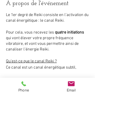
À propos de l'événement
Le 1er degré de Reiki consiste en l’activation du
canal énergétique : le canal Reiki.
Pour cela, vous recevez les
quatre initiations
qui vont élever votre propre fréquence
vibratoire, et vont vous permettre ainsi de
canaliser l’énergie Reiki.
Qu’est-ce que le canal Reiki ?
Ce canal est un canal énergétique subtil,
totalement indépendant du système des
chakras et des méridiens.
Phone
Email
Il débute au sommet de la tête, traverse le
cœur, les bras et se déploie sur toute la surface
Partager cet événement
de la main et des doigts, avec une
concentration d’énergie plus importante au
niveau de la paume.
Ce canal transmet l’énergie à sens unique, ce
qui va nous protéger de tout autre retour