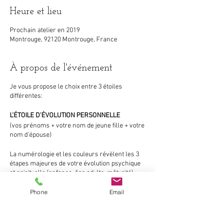
Heure et lieu
Prochain atelier en 2019
Montrouge, 92120 Montrouge, France
À propos de l'événement
Je vous propose le choix entre 3 étoiles
différentes:
L'ÉTOILE D'ÉVOLUTION PERSONNELLE
(vos prénoms + votre nom de jeune fille + votre
nom d'épouse)
La numérologie et les couleurs révèlent les 3
étapes majeures de votre évolution psychique
et spirituelle (enfance, âge adulte, mâturité).
Phone
Email
Cette étoile met en lumière les forces (les
atouts) de votre personnalité, mais aussi les
expériences que votre âme a choisi de