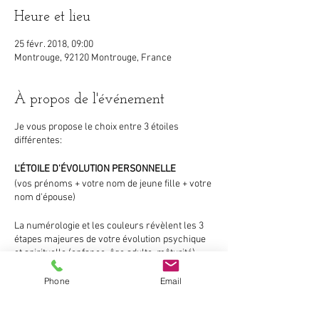
Heure et lieu
25 févr. 2018, 09:00
Montrouge, 92120 Montrouge, France
À propos de l'événement
Je vous propose le choix entre 3 étoiles
différentes:
L'ÉTOILE D'ÉVOLUTION PERSONNELLE
(vos prénoms + votre nom de jeune fille + votre
nom d'épouse)
La numérologie et les couleurs révèlent les 3
étapes majeures de votre évolution psychique
et spirituelle (enfance, âge adulte, mâturité).
Phone
Email
Cette étoile met en lumière les forces (les
atouts) de votre personnalité, mais aussi les
expériences que votre âme a choisi de