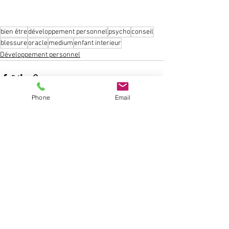
bien être
développement personnel
psycho
conseil
blessure
oracle
medium
enfant interieur
Développement personnel
Phone
Email
Voir tout
Posts récents