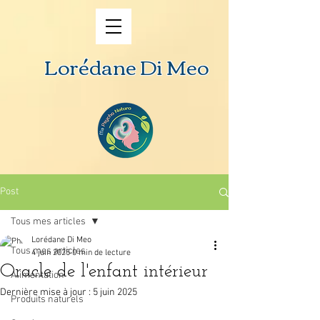
Lorédane Di Meo
Post
Tous mes articles
Lorédane Di Meo
Tous mes articles
4 juin 2025
0 min de lecture
Oracle de l'enfant intérieur
Alimentation
Dernière mise à jour :
5 juin 2025
Produits naturels